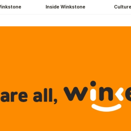
복지제도
inkstone
Inside Winkstone
Culture