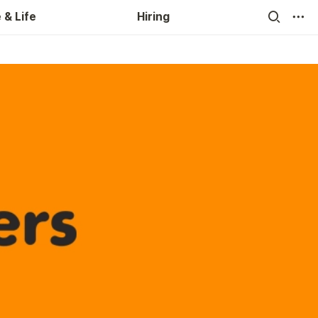
 및 혜택
FAQ
 & Life
Hiring