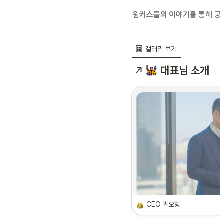
윙커스들의 이야기
를 통해 
갤러리 보기
대표님 소개
CEO 권오형
권오형 대표이사는 대우증권 딜링룸, 삼일회계